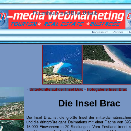
Ferienhaus Insel Brac Urlaub
Impressum
Partner
Hi
»
»
Unterkünfte auf der Insel Brac
Fotogalerie Insel Brac
Die Insel Brac
Die Insel Brac ist die größte Insel der mitteldalmatinische
und die drittgrößte ganz Dalmatiens mit einer Fläche von 39
15.000 Einwohnern in 20 Siedlungen. Vom Festland trennt s