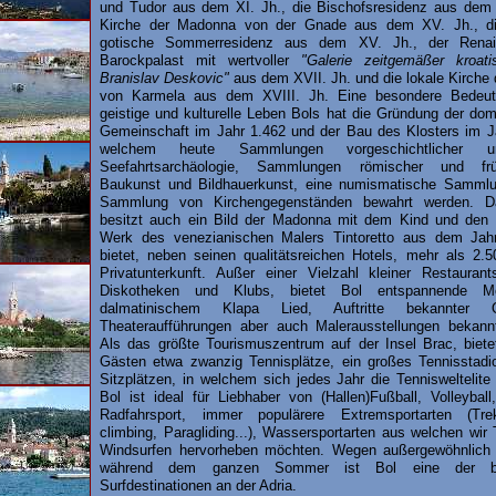
und Tudor aus dem XI. Jh., die Bischofsresidenz aus dem X
Kirche der Madonna von der Gnade aus dem XV. Jh., die
gotische Sommerresidenz aus dem XV. Jh., der Rena
Barockpalast mit wertvoller
"Galerie zeitgemäßer kroat
Branislav Deskovic"
aus dem XVII. Jh. und die lokale Kirche
von Karmela aus dem XVIII. Jh. Eine besondere Bedeut
geistige und kulturelle Leben Bols hat die Gründung der do
Gemeinschaft im Jahr 1.462 und der Bau des Klosters im Ja
welchem heute Sammlungen vorgeschichtlicher u
Seefahrtsarchäologie, Sammlungen römischer und früh
Baukunst und Bildhauerkunst, eine numismatische Samml
Sammlung von Kirchengegenständen bewahrt werden. 
besitzt auch ein Bild der Madonna mit dem Kind und den H
Werk des venezianischen Malers Tintoretto aus dem Jah
bietet, neben seinen qualitätsreichen Hotels, mehr als 2.5
Privatunterkunft. Außer einer Vielzahl kleiner Restaura
Diskotheken und Klubs, bietet Bol entspannende M
dalmatinischem Klapa Lied, Auftritte bekannter Op
Theateraufführungen aber auch Malerausstellungen bekannt
Als das größte Tourismuszentrum auf der Insel Brac, biete
Gästen etwa zwanzig Tennisplätze, ein großes Tennisstadi
Sitzplätzen, in welchem sich jedes Jahr die Tennisweltelit
Bol ist ideal für Liebhaber von (Hallen)Fußball, Volleyball
Radfahrsport, immer populärere Extremsportarten (Tre
climbing, Paragliding...), Wassersportarten aus welchen wi
Windsurfen hervorheben möchten. Wegen außergewöhnlich
während dem ganzen Sommer ist Bol eine der be
Surfdestinationen an der Adria.