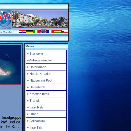
er Werben
Menü
»
Startseite
»
Anfrageformular
»
Unterkünfte
»
Hotels Kroatien
»
Häuser mit Pool
»
Datenbank
»
Kroatien Infos
»
Transit
»
Insel Rab
»
Istrien
n Inselgruppe
»
Crikvenica
5 km² und ca.
ie der Kanal
»
Insel Krk