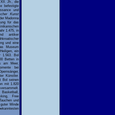
II. Jh., die
 befestigte
issance und
ischer Kunst
 der Madonna
ung für das
minikanischen
hr 1.475, in
nd antiker
kroatischer
ung und eine
Das Museum
eiligen, ein
r 1.563. Bol
00 Betten in
nts am Meer,
omente bei
ernsänger,
er Künstler.
t Bol seinen
on mit 1.820
e versammelt.
, Basketball,
kking, Free
r Tauchen und
 guter Winde
kanntesten