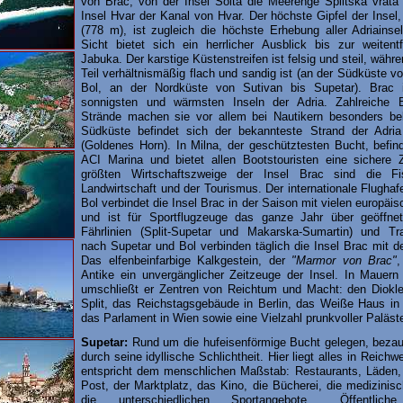
von Brac, von der Insel Solta die Meerenge Splitska vrata
Insel Hvar der Kanal von Hvar. Der höchste Gipfel der Insel
(778 m), ist zugleich die höchste Erhebung aller Adriainse
Sicht bietet sich ein herrlicher Ausblick bis zur weitentf
Jabuka. Der karstige Küstenstreifen ist felsig und steil, währe
Teil verhältnismäßig flach und sandig ist (an der Südküste v
Bol, an der Nordküste von Sutivan bis Supetar). Brac 
sonnigsten und wärmsten Inseln der Adria. Zahlreiche 
Strände machen sie vor allem bei Nautikern besonders bel
Südküste befindet sich der bekannteste Strand der Adria 
(Goldenes Horn). In Milna, der geschütztesten Bucht, befin
ACI Marina und bietet allen Bootstouristen eine sichere Z
größten Wirtschaftszweige der Insel Brac sind die Fis
Landwirtschaft und der Tourismus. Der internationale Flugha
Bol verbindet die Insel Brac in der Saison mit vielen europäi
und ist für Sportflugzeuge das ganze Jahr über geöffnet
Fährlinien (Split-Supetar und Makarska-Sumartin) und Tra
nach Supetar und Bol verbinden täglich die Insel Brac mit 
Das elfenbeinfarbige Kalkgestein, der
"Marmor von Brac"
,
Antike ein unvergänglicher Zeitzeuge der Insel. In Mauern 
umschließt er Zentren von Reichtum und Macht: den Dioklet
Split, das Reichstagsgebäude in Berlin, das Weiße Haus in
das Parlament in Wien sowie eine Vielzahl prunkvoller Paläst
Supetar:
Rund um die hufeisenförmige Bucht gelegen, bezau
durch seine idyllische Schlichtheit. Hier liegt alles in Reichw
entspricht dem menschlichen Maßstab: Restaurants, Läden,
Post, der Marktplatz, das Kino, die Bücherei, die medizinis
die unterschiedlichen Sportangebote... Öffentlich