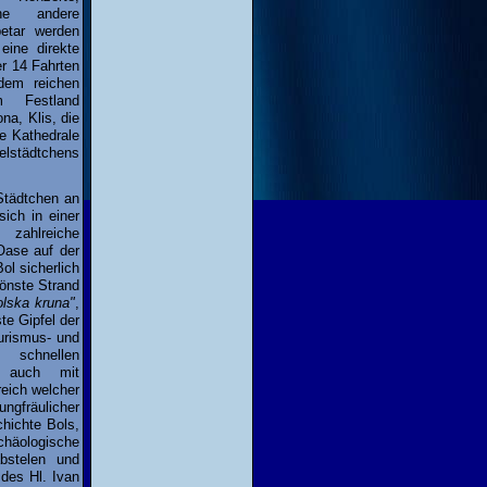
che andere
etar werden
eine direkte
er 14 Fahrten
 dem reichen
 Festland
ona, Klis, die
ie Kathedrale
selstädtchens
 Städtchen an
ich in einer
zahlreiche
Oase auf der
ol sicherlich
hönste Strand
olska kruna"
,
te Gipfel der
ourismus- und
hnellen
e auch mit
reich welcher
ngfräulicher
chichte Bols,
chäologische
bstelen und
 des Hl. Ivan