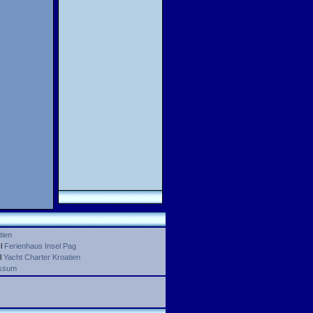
tien
l
Ferienhaus Insel Pag
l
Yacht Charter Kroatien
ssum