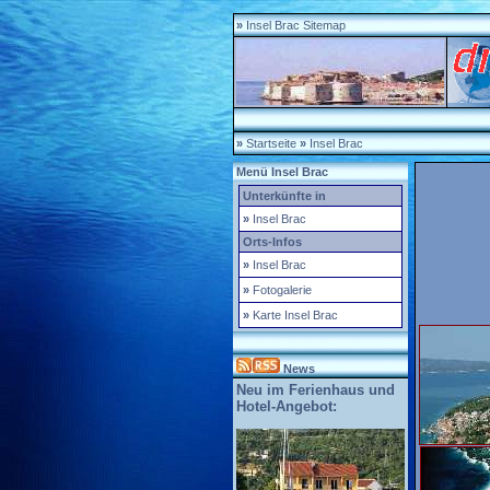
»
Insel Brac Sitemap
»
Startseite
»
Insel Brac
Menü Insel Brac
Unterkünfte in
»
Insel Brac
Orts-Infos
»
Insel Brac
»
Fotogalerie
»
Karte Insel Brac
News
Neu im Ferienhaus und
Hotel-Angebot: