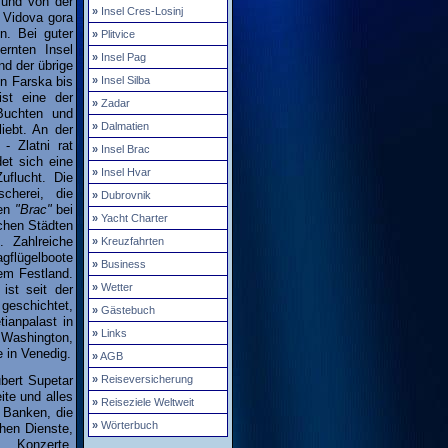
 und von der
»
Insel Cres-Losinj
, Vidova gora
ln. Bei guter
»
Plitvice
ernten Insel
»
Insel Pag
nd der übrige
on Farska bis
»
Insel Silba
ist eine der
»
Zadar
Buchten und
»
Dalmatien
iebt. An der
- Zlatni rat
»
Insel Brac
det sich eine
»
Insel Hvar
uflucht. Die
cherei, die
»
Dubrovnik
fen
"Brac"
bei
»
Yacht Charter
schen Städten
. Zahlreiche
»
Kreuzfahrten
gflügelboote
»
Business
dem Festland.
»
Wetter
 ist seit der
geschichtet,
»
Gästebuch
ianpalast in
»
Links
 Washington,
e in Venedig.
»
AGB
bert Supetar
»
Reiseversicherung
eite und alles
»
Reiseziele Weltweit
 Banken, die
»
Wörterbuch
chen Dienste,
e Konzerte,