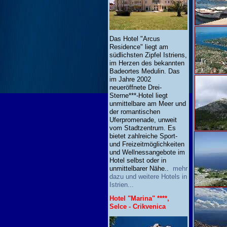
Das Hotel "Arcus
Residence" liegt am
südlichsten Zipfel Istriens,
im Herzen des bekannten
Badeortes Medulin. Das
im Jahre 2002
neueröffnete Drei-
Sterne***-Hotel liegt
unmittelbare am Meer und
der romantischen
Uferpromenade, unweit
vom Stadtzentrum. Es
bietet zahlreiche Sport-
und Freizeitmöglichkeiten
und Wellnessangebote im
Hotel selbst oder in
unmittelbarer Nähe..
mehr
dazu und weitere Hotels in
Istrien...
Hotel "Marina" ****,
Selce - Crikvenica