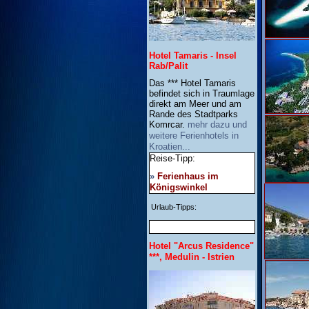
Hotel Tamaris - Insel
Rab/Palit
Das *** Hotel Tamaris
befindet sich in Traumlage
direkt am Meer und am
Rande des Stadtparks
Komrcar.
mehr dazu und
weitere Ferienhotels in
Kroatien...
Reise-Tipp:
»
Ferienhaus im
Königswinkel
Urlaub-Tipps:
Hotel "Arcus Residence"
***, Medulin - Istrien