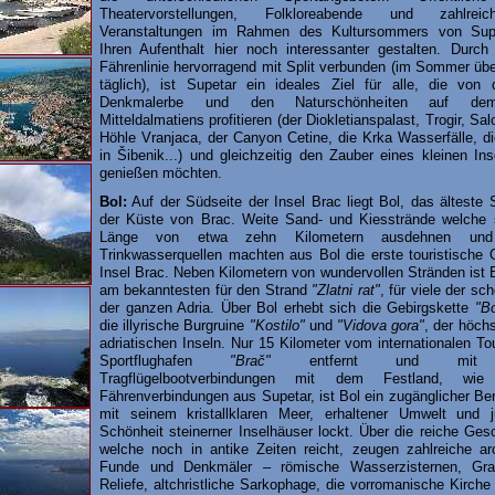
Theatervorstellungen, Folkloreabende und zahlrei
Veranstaltungen im Rahmen des Kultursommers von Sup
Ihren Aufenthalt hier noch interessanter gestalten. Durch 
Fährenlinie hervorragend mit Split verbunden (im Sommer üb
täglich), ist Supetar ein ideales Ziel für alle, die von
Denkmalerbe und den Naturschönheiten auf dem
Mitteldalmatiens profitieren (der Diokletianspalast, Trogir, Sal
Höhle Vranjaca, der Canyon Cetine, die Krka Wasserfälle, d
in Šibenik...) und gleichzeitig den Zauber eines kleinen In
genießen möchten.
Bol:
Auf der Südseite der Insel Brac liegt Bol, das älteste
der Küste von Brac. Weite Sand- und Kiesstrände welche s
Länge von etwa zehn Kilometern ausdehnen und 
Trinkwasserquellen machten aus Bol die erste touristische 
Insel Brac. Neben Kilometern von wundervollen Stränden ist B
am bekanntesten für den Strand
"Zlatni rat"
, für viele der sc
der ganzen Adria. Über Bol erhebt sich die Gebirgskette
"B
die illyrische Burgruine
"Kostilo"
und
"Vidova gora"
, der höchs
adriatischen Inseln. Nur 15 Kilometer vom internationalen T
Sportflughafen
"Brač"
entfernt und mit sc
Tragflügelbootverbindungen mit dem Festland, wi
Fährenverbindungen aus Supetar, ist Bol ein zugänglicher Be
mit seinem kristallklaren Meer, erhaltener Umwelt und ju
Schönheit steinerner Inselhäuser lockt. Über die reiche Ges
welche noch in antike Zeiten reicht, zeugen zahlreiche ar
Funde und Denkmäler – römische Wasserzisternen, Gra
Reliefe, altchristliche Sarkophage, die vorromanische Kirche