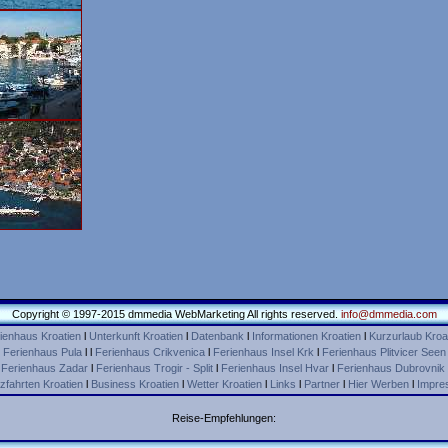
Copyright © 1997-2015 dmmedia WebMarketing All rights reserved.
info@dmmedia.com
ienhaus Kroatien
l
Unterkunft Kroatien
l
Datenbank
l
Informationen Kroatien
l
Kurzurlaub Kroa
l
Ferienhaus Pula
l l
Ferienhaus Crikvenica
l
Ferienhaus Insel Krk
l
Ferienhaus Plitvicer Seen
l
Ferienhaus Zadar
l
Ferienhaus Trogir - Split
l
Ferienhaus Insel Hvar
l
Ferienhaus Dubrovnik
zfahrten Kroatien
l
Business Kroatien
l
Wetter Kroatien
l
Links
l
Partner
l
Hier Werben
l
Impre
Reise-Empfehlungen: