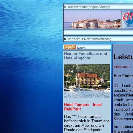
»
Reiseversicherungen Sitemap
»
Startseite
»
Reiseversicherung
News
Neu im Ferienhaus und
Leist
Hotel-Angebot:
siehe auch...
Hier finde
Die Leist
beschränk
abzuschlie
krank wer
ambulanten
Hotel Tamaris - Insel
Rab/Palit
Transport 
des Vers
Das *** Hotel Tamaris
Krankenver
befindet sich in Traumlage
direkt am Meer und am
Im station
Rande des Stadtparks
Krankenha