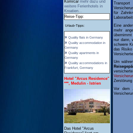
Komrcar
mehr dazu und
Transport
weitere Ferienhotels in
Versicheru
Kroatien...
für Zahnkr
Reise-Tipp:
Laborarbeit
Eine ander
Urlaub-Tipps:
mehr ange
übernimmt d
»
Quality flats in Germany
nur dann, 
»
Quality accommodation in
schwere Kr
Germany
das Risiko
»
Quality apartments in
Versichert
Germany
Um während
»
Quality accommodations in
Reisegepä
Frankfurt, Germany
versichert
Versicheru
Hotel "Arcus Residence"
Zerstörung
***, Medulin - Istrien
Vor dem A
Versicheru
Das Hotel "Arcus