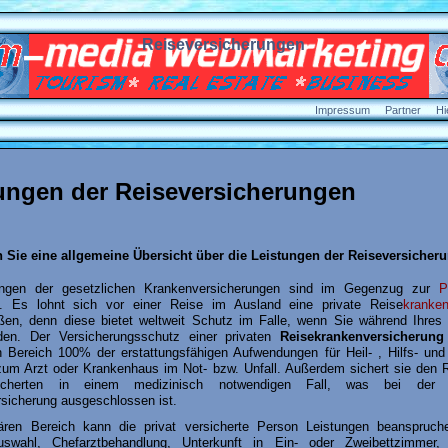
Reiseversicherungen
Impressum
Partner
Hi
ungen der Reiseversicherungen
n Sie eine allgemeine Übersicht über die Leistungen der Reiseversicher
ungen der gesetzlichen Krankenversicherungen sind im Gegenzug zur
t. Es lohnt sich vor einer Reise im Ausland eine private Reise
kranken
ßen, denn diese bietet weltweit Schutz im Falle, wenn Sie während Ihres 
den. Der Versicherungsschutz einer privaten
Reisekrankenversicherung
 Bereich 100% der erstattungsfähigen Aufwendungen für Heil- , Hilfs- und 
zum Arzt oder Krankenhaus im Not- bzw. Unfall. Außerdem sichert sie den 
icherten in einem medizinisch notwendigen Fall, was bei der g
sicherung ausgeschlossen ist.
ären Bereich kann die privat versicherte Person Leistungen beanspruche
uswahl, Chefarztbehandlung, Unterkunft in Ein- oder Zweibettzimmer, 