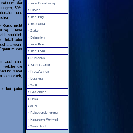
umfasst der
»
Insel Cres-Losinj
stungen, 50%
»
Plitvice
terialen und
»
Insel Pag
uliert.
»
Insel Silba
e Reise nicht
erung
. Diese
»
Zadar
ahlt natürlich
»
Dalmatien
r Unfall oder
rschaft, wenn
»
Insel Brac
 Eigentum des
»
Insel Hvar
»
Dubrovnik
am auch eine
»
Yacht Charter
, welche die
herung bietet
»
Kreuzfahrten
utoeinbruch,
»
Business
»
Wetter
e bei jeder
»
Gästebuch
»
Links
»
AGB
»
Reiseversicherung
»
Reiseziele Weltweit
»
Wörterbuch