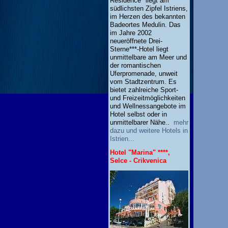
Residence" liegt am
südlichsten Zipfel Istriens,
im Herzen des bekannten
Badeortes Medulin. Das
im Jahre 2002
neueröffnete Drei-
Sterne***-Hotel liegt
unmittelbare am Meer und
der romantischen
Uferpromenade, unweit
vom Stadtzentrum. Es
bietet zahlreiche Sport-
und Freizeitmöglichkeiten
und Wellnessangebote im
Hotel selbst oder in
unmittelbarer Nähe..
mehr
dazu und weitere Hotels in
Istrien...
Hotel "Marina" ****,
Selce - Crikvenica