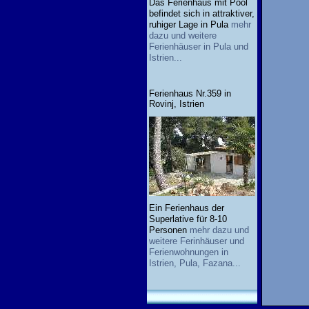
Das Ferienhaus mit Pool
befindet sich in attraktiver,
ruhiger Lage in Pula
mehr
dazu und weitere
Ferienhäuser in Pula und
Istrien...
Ferienhaus Nr.359 in
Rovinj, Istrien
Ein Ferienhaus der
Superlative für 8-10
Personen
mehr dazu und
weitere Ferinhäuser und
Ferienwohnungen in
Istrien, Pula, Fazana...