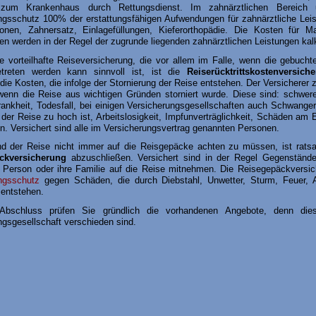
 zum Krankenhaus durch Rettungsdienst. Im zahnärztlichen Bereich 
ngsschutz 100% der erstattungsfähigen Aufwendungen für zahnärztliche Lei
onen, Zahnersatz, Einlagefüllungen, Kieferorthopädie. Die Kosten für Ma
en werden in der Regel der zugrunde liegenden zahnärztlichen Leistungen kalk
e vorteilhafte Reiseversicherung, die vor allem im Falle, wenn die gebucht
treten werden kann sinnvoll ist, ist die
Reiserücktrittskostenversich
ie Kosten, die infolge der Stornierung der Reise entstehen. Der Versicherer z
wenn die Reise aus wichtigen Gründen storniert wurde. Diese sind: schwere
ankheit, Todesfall, bei einigen Versicherungsgesellschaften auch Schwange
 der Reise zu hoch ist, Arbeitslosigkeit, Impfunverträglichkeit, Schäden am
en. Versichert sind alle im Versicherungsvertrag genannten Personen.
 der Reise nicht immer auf die Reisgepäcke achten zu müssen, ist rats
ckversicherung
abzuschließen. Versichert sind in der Regel Gegenstände
e Person oder ihre Familie auf die Reise mitnehmen. Die Reisegepäckversic
ngsschutz
gegen Schäden, die durch Diebstahl, Unwetter, Sturm, Feuer, A
 entstehen.
bschluss prüfen Sie gründlich die vorhandenen Angebote, denn dies
ngsgesellschaft verschieden sind.