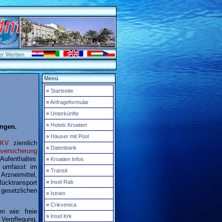
er Werben
Menü
»
Startseite
»
Anfrageformular
»
Unterkünfte
»
Hotels Kroatien
ungen.
»
Häuser mit Pool
PKV
ziemlich
»
Datenbank
versicherung
Aufenthaltes
»
Kroatien Infos
umfasst im
»
Transit
Arzneimittel,
Rücktransport
»
Insel Rab
esetzlichen
»
Istrien
»
Crikvenica
n wie: freie
»
Insel Krk
Verpflegung,