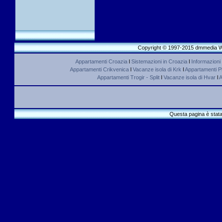
Copyright © 1997-2015 dmmedia We
Appartamenti Croazia
l
Sistemazioni in Croazia
l
Informazioni
Appartamenti Crikvenica
l
Vacanze isola di Krk
l
Appartamenti Pl
Appartamenti Trogir - Split
l
Vacanze isola di Hvar
l
A
Questa pagina è stata 