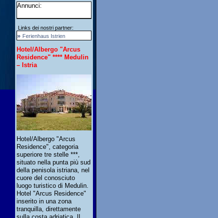
Annunci:
Links dei nostri partner:
»
Ferienhaus Istrien
Hotel/Albergo "Arcus
Residence" **** Medulin
– Istria
Hotel/Albergo "Arcus
Residence", categoria
superiore tre stelle ***,
situato nella punta più sud
della penisola istriana, nel
cuore del conosciuto
luogo turistico di Medulin.
Hotel "Arcus Residence"
inserito in una zona
tranquilla, direttamente
sulla costa adriatica. Il