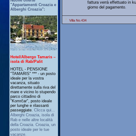
Nuove offerte
fattura verrà effettuato in 
"Appartamenti Croazia e
giorno del pagamento.
Alberghi Croazia":
Villa No.434
Hotel/Albergo Tamaris –
isola di Rab/Palit
HOTEL - PENSIONE
"TAMARIS" *** - un posto
ideale per la vostra
vacanza, situato
direttamente sulla riva del
mare e vicino lo stupendo
parco cittadino di
"Komrčar", posto ideale
per lunghe e rilassanti
passeggiate.
Clicca qui...
Alberghi Croazia, isola di
Rab e nelle altre località
della Croazia. Croazia, un
posto ideale per le tue
vacanze.