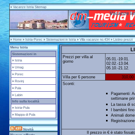
»
Vacanze Istria Sitemap
Vacanze Ist
»
Home
»
Istria-Porec
»
Sistemazioni in Istria
»
Villa vacanze no.434
»
Listino prezzi
Menu Istria
L
Sistemazioni in
Prezzi per villa al
05.01.-19.01.
»
Istria
giorno
02.02.-13.04.
»
Umag
05.10.-21.12.
»
Porec
Villa per 6 persone
310,00 
»
Rovinj
Sconti:
»
Pula
Pagamenti: Ac
»
Labin
settimane prim
Info sulla località
La tassa di s
»
Istria-Pula
I bambini fino
»
Mappa di Pula
Animali domes
Registrazione
Novità
Il prezzo in € è stato fissat