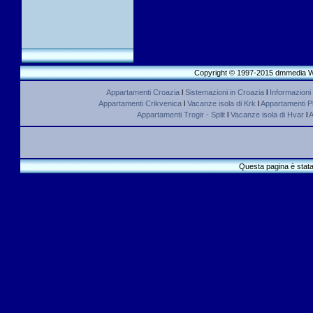
Copyright © 1997-2015 dmmedia We
Appartamenti Croazia
l
Sistemazioni in Croazia
l
Informazioni
Appartamenti Crikvenica
l
Vacanze isola di Krk
l
Appartamenti Pl
Appartamenti Trogir - Split
l
Vacanze isola di Hvar
l
A
Questa pagina è stata 