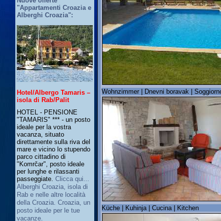
Nuove offerte
"Appartamenti Croazia e
Alberghi Croazia":
Wohnzimmer | Dnevni boravak | Soggiorno
Hotel/Albergo Tamaris –
isola di Rab/Palit
HOTEL - PENSIONE
"TAMARIS" *** - un posto
ideale per la vostra
vacanza, situato
direttamente sulla riva del
mare e vicino lo stupendo
parco cittadino di
"Komrčar", posto ideale
per lunghe e rilassanti
passeggiate.
Clicca qui...
Alberghi Croazia, isola di
Rab e nelle altre località
della Croazia. Croazia, un
Küche | Kuhinja | Cucina | Kitchen
posto ideale per le tue
vacanze.