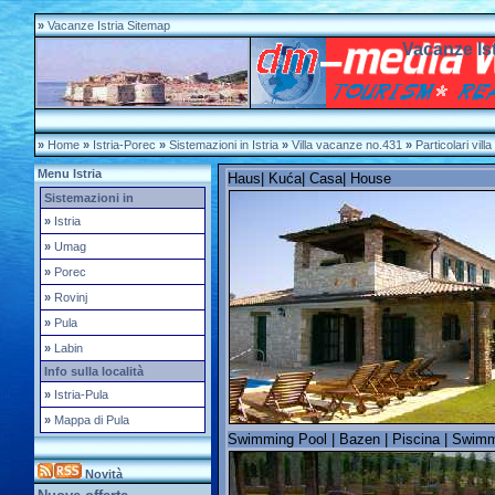
»
Vacanze Istria Sitemap
Vacanze Ist
»
Home
»
Istria-Porec
»
Sistemazioni in Istria
»
Villa vacanze no.431
»
Particolari villa
Menu Istria
Haus| Kuća| Casa| House
Sistemazioni in
»
Istria
»
Umag
»
Porec
»
Rovinj
»
Pula
»
Labin
Info sulla località
»
Istria-Pula
»
Mappa di Pula
Swimming Pool | Bazen | Piscina | Swim
Novità