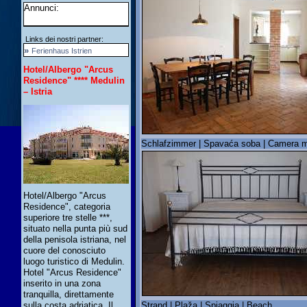
Annunci:
Links dei nostri partner:
»
Ferienhaus Istrien
Hotel/Albergo "Arcus
Residence" **** Medulin
– Istria
Schlafzimmer | Spavaća soba | Camera m
Hotel/Albergo "Arcus
Residence", categoria
superiore tre stelle ***,
situato nella punta più sud
della penisola istriana, nel
cuore del conosciuto
luogo turistico di Medulin.
Hotel "Arcus Residence"
inserito in una zona
tranquilla, direttamente
Strand | Plaža | Spiaggia | Beach
sulla costa adriatica. Il