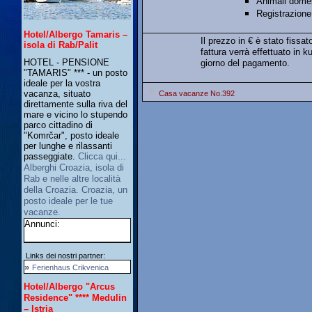
Animali domes
Registrazione
Hotel/Albergo Tamaris –
Il prezzo in € è stato fissat
isola di Rab/Palit
fattura verrà effettuato in 
HOTEL - PENSIONE
giorno del pagamento.
"TAMARIS" *** - un posto
ideale per la vostra
vacanza, situato
Casa vacanze No.392
direttamente sulla riva del
mare e vicino lo stupendo
parco cittadino di
"Komrčar", posto ideale
per lunghe e rilassanti
passeggiate.
Clicca qui...
Alberghi Croazia, isola di
Rab e nelle altre località
della Croazia. Croazia, un
posto ideale per le tue
vacanze.
Annunci:
Links dei nostri partner:
»
Ferienhaus Crikvenica
Hotel/Albergo "Arcus
Residence" **** Medulin
– Istria