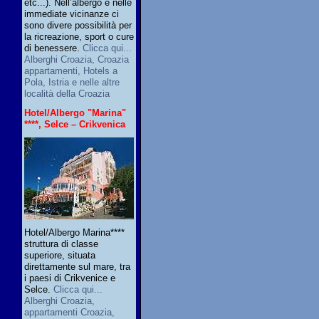
etc...). Nell’albergo e nelle
immediate vicinanze ci
sono divere possibilità per
la ricreazione, sport o cure
di benessere.
Clicca qui...
Alberghi Croazia, Croazia
appartamenti, Hotels a
Pola, Istria e nelle altre
località della Croazia
Hotel/Albergo "Marina"
****, Selce – Crikvenica
Hotel/Albergo Marina****
struttura di classe
superiore, situata
direttamente sul mare, tra
i paesi di Crikvenice e
Selce.
Clicca qui...
Alberghi Croazia,
appartamenti Croazia,