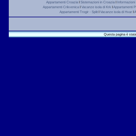
Appartamenti Croazia
l
Sistemazioni in Croazia
l
Informazioni
Appartamenti Crikvenica
l
Vacanze isola di Krk
l
Appartamenti Pl
Appartamenti Trogir - Split
l
Vacanze isola di Hvar
l
A
Questa pagina è stata 