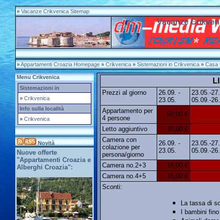
»
Vacanze Crikvenica Sitemap
Vacanze Crikven
»
Appartamenti Croazia Homepage
»
Crikvenica
»
Sistemazioni in Crikvenica
»
Casa 
Menu Crikvenica
L
Sistemazioni in
Prezzi al giorno
26.09. -
23.05.-27
»
Crikvenica
23.05.
05.09.-26
Info sulla località
Appartamento per
50,00 €
4 persone
»
Crikvenica
Letto aggiuntivo
10,00 €
Camera con
26.09. -
23.05.-27
Novità
colazione per
23.05.
05.09.-26
Nuove offerte
persona/giorno
"Appartamenti Croazia e
Camera no.2+3
18,00 €
Alberghi Croazia":
Camera no.4+5
16,00 €
Sconti:
La tassa di s
I bambini fino