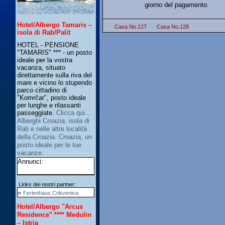
giorno del pagamento.
Hotel/Albergo Tamaris –
Casa No.127
Casa No.128
isola di Rab/Palit
HOTEL - PENSIONE
"TAMARIS" *** - un posto
ideale per la vostra
vacanza, situato
direttamente sulla riva del
mare e vicino lo stupendo
parco cittadino di
"Komrčar", posto ideale
per lunghe e rilassanti
passeggiate.
Clicca qui...
Alberghi Croazia, isola di
Rab e nelle altre località
della Croazia. Croazia, un
posto ideale per le tue
vacanze.
Annunci:
Links dei nostri partner:
»
Ferienhaus Crikvenica
Hotel/Albergo "Arcus
Residence" **** Medulin
– Istria