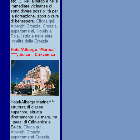
etc...). Nell’albergo e nelle
immediate vicinanze ci
sono divere possibilità per
la ricreazione, sport o cure
di benessere.
Clicca qui...
Alberghi Croazia, Croazia
appartamenti, Hotels a
Pola, Istria e nelle altre
località della Croazia
Hotel/Albergo "Marina"
****, Selce – Crikvenica
Hotel/Albergo Marina****
struttura di classe
superiore, situata
direttamente sul mare, tra
i paesi di Crikvenice e
Selce.
Clicca qui...
Alberghi Croazia,
appartamenti Croazia,