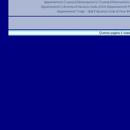
Appartamenti Croazia
l
Sistemazioni in Croazia
l
Informazioni
Appartamenti Crikvenica
l
Vacanze isola di Krk
l
Appartamenti Pl
Appartamenti Trogir - Split
l
Vacanze isola di Hvar
l
A
Questa pagina è stata 