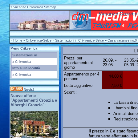
»
Vacanze Crikvenica Sitemap
Vacanze Crikven
»
Home
»
Crikvenica-Selce
»
Sistemazioni in Crikvenica-Selce
»
Casa vacanze no.0
Menu Crikvenica
L
Sistemazioni in
Prezzi per
26.09. -
23.05.-
»
Crikvenica
appartamento al
23.05.
05.09.-
giorno
Info sulla località
Appartamento per 4
»
Crikvenica
44,00 €
persone
Letto aggiuntivo
7,50 €
Novità
Sconti:
Nuove offerte
"Appartamenti Croazia e
La tassa di s
Alberghi Croazia":
I bambini fino
Animali domes
Registrazione
Il prezzo in € è stato fissat
fattura verrà effettuato in 