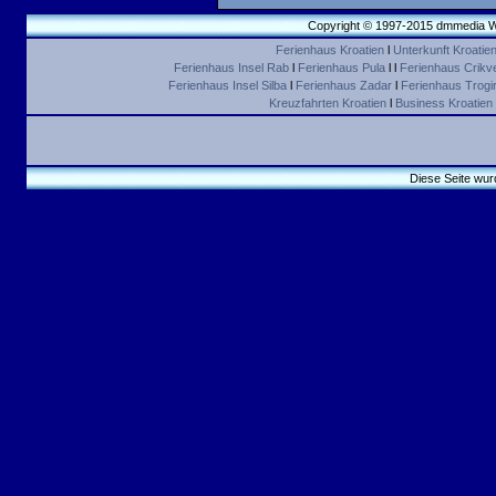
Copyright © 1997-2015 dmmedia We
Ferienhaus Kroatien
l
Unterkunft Kroatie
Ferienhaus Insel Rab
l
Ferienhaus Pula
l l
Ferienhaus Crikv
Ferienhaus Insel Silba
l
Ferienhaus Zadar
l
Ferienhaus Trogir 
Kreuzfahrten Kroatien
l
Business Kroatien
Diese Seite wur