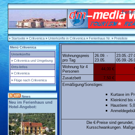
Feri
»
Startseite
»
Crikvenica
»
Unterkünfte in Crikvenica
»
Ferienhaus Nr.
»
Preisliste
Menü Crikvenica
Unterkünfte
Wohnungspreis
26.09. -
23.05.-27.
pro Tag
23.05.
05.09.-26.
»
Crikvenica und Umgebung
Wohnung für 4
Orts-Infos
44,00 €
Personen
»
Crikvenica
Zusatzbett
7,50 €
»
Flüge nach Crikvenica
Ermäßigung/Sonstiges:
Kurtaxe im Pre
News
Kleinkind bis 
Neu im Ferienhaus und
Haustiere: 5,
Hotel-Angebot:
Anmeldegebüh
Die €-Preise sind gerundet
Kursschwankungen. Maßgebe