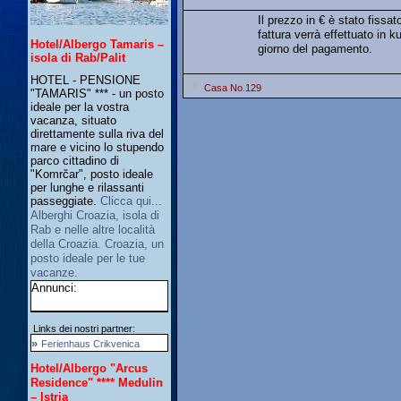
Il prezzo in € è stato fissat
fattura verrà effettuato in 
Hotel/Albergo Tamaris –
giorno del pagamento.
isola di Rab/Palit
HOTEL - PENSIONE
Casa No.129
"TAMARIS" *** - un posto
ideale per la vostra
vacanza, situato
direttamente sulla riva del
mare e vicino lo stupendo
parco cittadino di
"Komrčar", posto ideale
per lunghe e rilassanti
passeggiate.
Clicca qui...
Alberghi Croazia, isola di
Rab e nelle altre località
della Croazia. Croazia, un
posto ideale per le tue
vacanze.
Annunci:
Links dei nostri partner:
»
Ferienhaus Crikvenica
Hotel/Albergo "Arcus
Residence" **** Medulin
– Istria