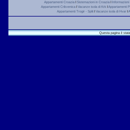
Appartamenti Croazia
l
Sistemazioni in Croazia
l
Informazioni
Appartamenti Crikvenica
l
Vacanze isola di Krk
l
Appartamenti Pl
Appartamenti Trogir - Split
l
Vacanze isola di Hvar
l
A
Questa pagina è stata 