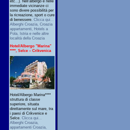
etc...). Nell’albergo e nelle
immediate vicinanze ci
sono divere possibilità per
la ricreazione, sport o cure
di benessere.
Clicca qui...
Alberghi Croazia, Croazia
appartamenti, Hotels a
Pola, Istria e nelle altre
località della Croazia
Hotel/Albergo "Marina"
****, Selce – Crikvenica
Hotel/Albergo Marina****
struttura di classe
superiore, situata
direttamente sul mare, tra
i paesi di Crikvenice e
Selce.
Clicca qui...
Alberghi Croazia,
appartamenti Croazia,