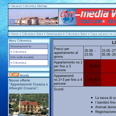
»
Vacanze Crikvenica Sitemap
Vacanze Crikven
»
Home
»
Crikvenica-Selce
»
Sistemazioni in Crikvenica-Selce
»
Casa vacanze no.1
Menu Crikvenica
L
Sistemazioni in
Prezzi per
26.09. -
23.05.-2
»
Crikvenica
appartamento al
23.05.
05.09.-26
giorno
Info sulla località
Appartamento no.1
»
Crikvenica
per fino a 3
35,00 €
persone
Novità
Appartamenti
no.2+3 per fino a 4
45,00 €
Nuove offerte
persone
"Appartamenti Croazia e
Alberghi Croazia":
Sconti:
La tassa di s
I bambini fino
Animali domes
Registrazione