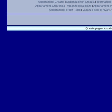
Appartamenti Croazia
l
Sistemazioni in Croazia
l
Informazioni
Appartamenti Crikvenica
l
Vacanze isola di Krk
l
Appartamenti Pl
Appartamenti Trogir - Split
l
Vacanze isola di Hvar
l
A
Questa pagina è stata 