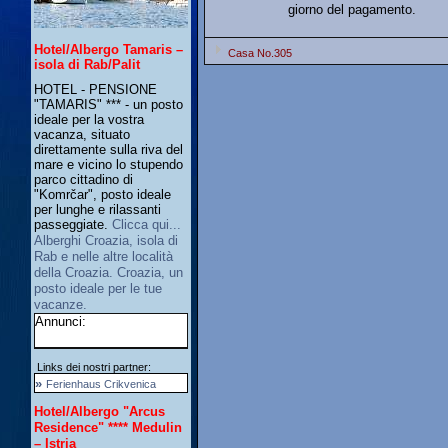
giorno del pagamento.
Hotel/Albergo Tamaris –
Casa No.305
isola di Rab/Palit
HOTEL - PENSIONE
"TAMARIS" *** - un posto
ideale per la vostra
vacanza, situato
direttamente sulla riva del
mare e vicino lo stupendo
parco cittadino di
"Komrčar", posto ideale
per lunghe e rilassanti
passeggiate.
Clicca qui...
Alberghi Croazia, isola di
Rab e nelle altre località
della Croazia. Croazia, un
posto ideale per le tue
vacanze.
Annunci:
Links dei nostri partner:
»
Ferienhaus Crikvenica
Hotel/Albergo "Arcus
Residence" **** Medulin
– Istria