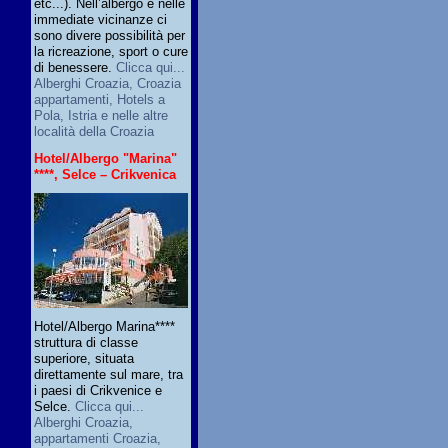
etc...). Nell’albergo e nelle
immediate vicinanze ci
sono divere possibilità per
la ricreazione, sport o cure
di benessere.
Clicca qui...
Alberghi Croazia, Croazia
appartamenti, Hotels a
Pola, Istria e nelle altre
località della Croazia
Hotel/Albergo "Marina"
****, Selce – Crikvenica
Hotel/Albergo Marina****
struttura di classe
superiore, situata
direttamente sul mare, tra
i paesi di Crikvenice e
Selce.
Clicca qui...
Alberghi Croazia,
appartamenti Croazia,