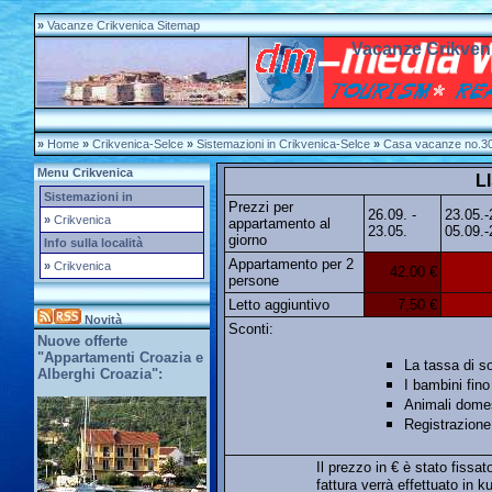
»
Vacanze Crikvenica Sitemap
Vacanze Crikven
»
Home
»
Crikvenica-Selce
»
Sistemazioni in Crikvenica-Selce
»
Casa vacanze no.3
Menu Crikvenica
L
Sistemazioni in
Prezzi per
26.09. -
23.05.
»
Crikvenica
appartamento al
23.05.
05.09.-
giorno
Info sulla località
Appartamento per 2
»
Crikvenica
42,00 €
persone
Letto aggiuntivo
7,50 €
Novità
Sconti:
Nuove offerte
"Appartamenti Croazia e
La tassa di s
Alberghi Croazia":
I bambini fino
Animali domes
Registrazione
Il prezzo in € è stato fissat
fattura verrà effettuato in 