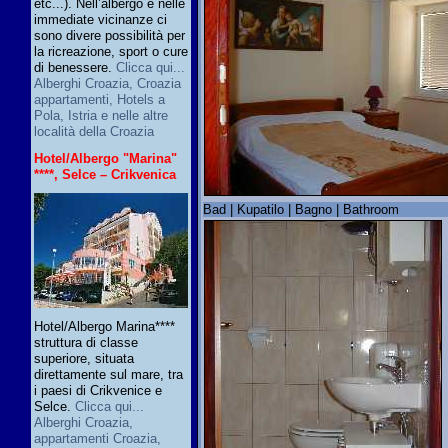
etc...). Nell’albergo e nelle
immediate vicinanze ci
sono divere possibilità per
la ricreazione, sport o cure
di benessere.
Clicca qui...
Alberghi Croazia, Croazia
appartamenti, Hotels a
Pola, Istria e nelle altre
località della Croazia
Hotel/Albergo "Marina"
****, Selce – Crikvenica
Bad | Kupatilo | Bagno | Bathroom
Hotel/Albergo Marina****
struttura di classe
superiore, situata
direttamente sul mare, tra
i paesi di Crikvenice e
Selce.
Clicca qui...
Alberghi Croazia,
appartamenti Croazia,