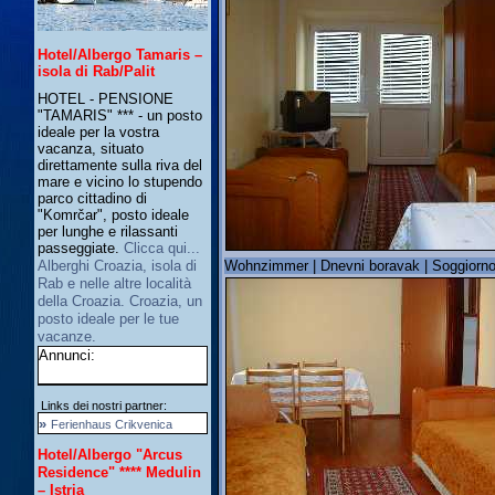
Hotel/Albergo Tamaris –
isola di Rab/Palit
HOTEL - PENSIONE
"TAMARIS" *** - un posto
ideale per la vostra
vacanza, situato
direttamente sulla riva del
mare e vicino lo stupendo
parco cittadino di
"Komrčar", posto ideale
per lunghe e rilassanti
passeggiate.
Clicca qui...
Wohnzimmer | Dnevni boravak | Soggiorno
Alberghi Croazia, isola di
Rab e nelle altre località
della Croazia. Croazia, un
posto ideale per le tue
vacanze.
Annunci:
Links dei nostri partner:
»
Ferienhaus Crikvenica
Hotel/Albergo "Arcus
Residence" **** Medulin
– Istria