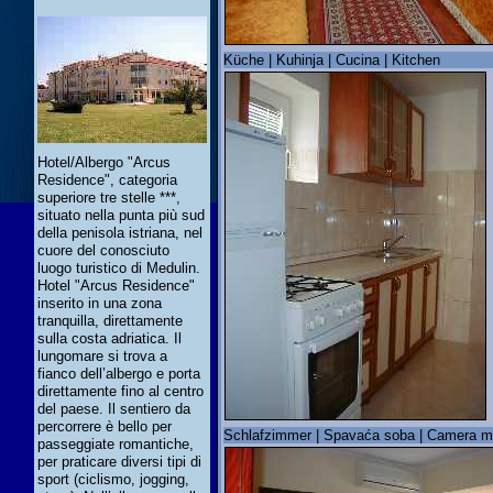
Küche | Kuhinja | Cucina | Kitchen
Hotel/Albergo "Arcus
Residence", categoria
superiore tre stelle ***,
situato nella punta più sud
della penisola istriana, nel
cuore del conosciuto
luogo turistico di Medulin.
Hotel "Arcus Residence"
inserito in una zona
tranquilla, direttamente
sulla costa adriatica. Il
lungomare si trova a
fianco dell’albergo e porta
direttamente fino al centro
del paese. Il sentiero da
percorrere è bello per
Schlafzimmer | Spavaća soba | Camera m
passeggiate romantiche,
per praticare diversi tipi di
sport (ciclismo, jogging,