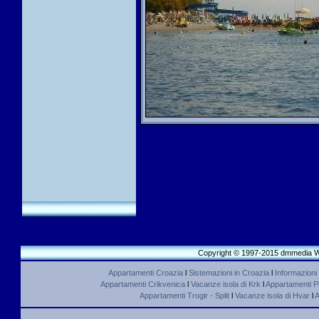
Copyright © 1997-2015 dmmedia We
Appartamenti Croazia
l
Sistemazioni in Croazia
l
Informazioni
Appartamenti Crikvenica
l
Vacanze isola di Krk
l
Appartamenti Pl
Appartamenti Trogir - Split
l
Vacanze isola di Hvar
l
A