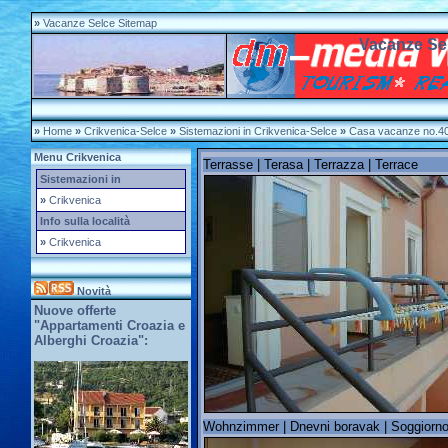
»
Vacanze Selce Sitemap
Vacanze Se
»
Home
»
Crikvenica-Selce
»
Sistemazioni in Crikvenica-Selce
»
Casa vacanze no.4
Menu Crikvenica
Terrasse | Terasa | Terrazza | Terrace
Sistemazioni in
»
Crikvenica
Info sulla località
»
Crikvenica
Novità
Nuove offerte
"Appartamenti Croazia e
Alberghi Croazia":
Wohnzimmer | Dnevni boravak | Soggiorno