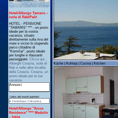
Hotel/Albergo Tamaris –
isola di Rab/Palit
HOTEL - PENSIONE
"TAMARIS" *** - un posto
ideale per la vostra
vacanza, situato
direttamente sulla riva del
mare e vicino lo stupendo
parco cittadino di
"Komrčar", posto ideale
per lunghe e rilassanti
passeggiate.
Clicca qui...
Küche | Kuhinja | Cucina | Kitchen
Alberghi Croazia, isola di
Rab e nelle altre località
della Croazia. Croazia, un
posto ideale per le tue
vacanze.
Annunci:
Links dei nostri partner:
»
Ferienhaus Crikvenica
Hotel/Albergo "Arcus
Residence" **** Medulin
– Istria