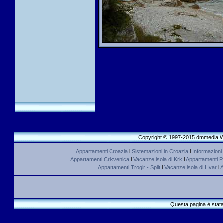
Copyright © 1997-2015 dmmedia We
Appartamenti Croazia
l
Sistemazioni in Croazia
l
Informazioni
Appartamenti Crikvenica
l
Vacanze isola di Krk
l
Appartamenti Pl
Appartamenti Trogir - Split
l
Vacanze isola di Hvar
l
A
Questa pagina è stata 