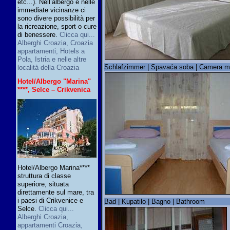
etc...). Nell’albergo e nelle
immediate vicinanze ci
sono divere possibilità per
la ricreazione, sport o cure
di benessere.
Clicca qui...
Alberghi Croazia, Croazia
appartamenti, Hotels a
Pola, Istria e nelle altre
Schlafzimmer | Spavaća soba | Camera m
località della Croazia
Hotel/Albergo "Marina"
****, Selce – Crikvenica
Hotel/Albergo Marina****
struttura di classe
superiore, situata
direttamente sul mare, tra
i paesi di Crikvenice e
Bad | Kupatilo | Bagno | Bathroom
Selce.
Clicca qui...
Alberghi Croazia,
appartamenti Croazia,