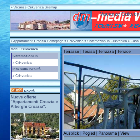
»
Vacanze Crikvenica Sitemap
Vacanze Crikven
»
Appartamenti Croazia Homepage
»
Crikvenica
»
Sistemazioni in Crikvenica
»
Casa 
Menu Crikvenica
Terrasse | Terasa | Terrazza | Terrace
Sistemazioni in
»
Crikvenica
Info sulla località
»
Crikvenica
Novità
Nuove offerte
"Appartamenti Croazia e
Alberghi Croazia":
Ausblick | Pogled | Panorama | View