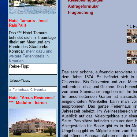
Reisebedingungen
Anfrageformular
Flugbuchung
Hotel Tamaris - Insel
Rab/Palit
* 1 F
Das *** Hotel Tamaris
befindet sich in Traumlage
direkt am Meer und am
Rande des Stadtparks
Komrcar.
mehr dazu und
weitere Ferienhotels in
Kroatien...
Reise-Tipp:
Das sehr schöne, aufwendig renovierte un
dem Jahre 1874. Es befindet sich in id
Urlaub-Tipps:
Crikvenica. Bis Crikvenica und zum Mee
entfernten Tribalj und Grizane. Das Ferie
»
Ferienhaus Crikvenica
von einer Steinmauer umgeben ist. Im Inn
Im anschließenden Garten ist saisonal
Hotel "Arcus Residence"
eingerichteten Weinkeller kann man vo
***, Medulin - Istrien
ausprobieren. Das ganze Ferienhaus ist
Jahreszeit beheizt. Im Wellnessbereich 
Ausblick auf das Velebitgebirge zur ein
Seite. Parkplätze befinden sich vor dem 
Anlegestellen für Boote gibt es in der Ma
Umgebung gibt es Möglichkeiten zum Reit
lebt, können Panoramafahrten mit dem Bo