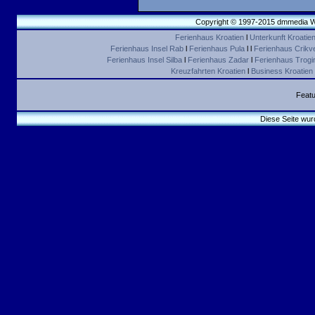
Copyright © 1997-2015 dmmedia We
Ferienhaus Kroatien
l
Unterkunft Kroatie
Ferienhaus Insel Rab
l
Ferienhaus Pula
l l
Ferienhaus Crikv
Ferienhaus Insel Silba
l
Ferienhaus Zadar
l
Ferienhaus Trogir 
Kreuzfahrten Kroatien
l
Business Kroatien
Featu
Diese Seite wur