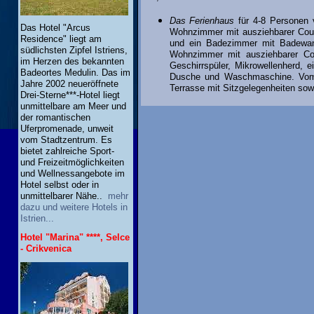
Das Ferienhaus
für 4-8 Personen v
Das Hotel "Arcus
Wohnzimmer mit ausziehbarer Couc
Residence" liegt am
und ein Badezimmer mit Badewan
südlichsten Zipfel Istriens,
Wohnzimmer mit ausziehbarer Co
im Herzen des bekannten
Geschirrspüler, Mikrowellenherd,
Badeortes Medulin. Das im
Dusche und Waschmaschine. Vom 
Jahre 2002 neueröffnete
Terrasse mit Sitzgelegenheiten sow
Drei-Sterne***-Hotel liegt
unmittelbare am Meer und
der romantischen
Uferpromenade, unweit
vom Stadtzentrum. Es
bietet zahlreiche Sport-
und Freizeitmöglichkeiten
und Wellnessangebote im
Hotel selbst oder in
unmittelbarer Nähe..
mehr
dazu und weitere Hotels in
Istrien...
Hotel "Marina" ****, Selce
- Crikvenica