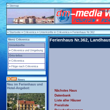
»
Sitemap
Feri
»
Startseite
»
Crikvenica
»
Unterkünfte in Crikvenica
»
Ferienhaus Nr.362
Ferienhaus Nr.362, Landhaus
Menü Crikvenica
Unterkünfte
»
Crikvenica und Umgebung
Orts-Infos
»
Crikvenica
»
Flüge nach Crikvenica
News
Neu im Ferienhaus und
Hotel-Angebot:
Nächstes Haus
Datenbank
Liste aller Häuser
Preisliste