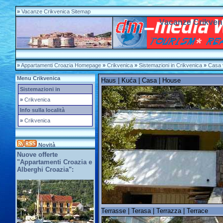
»
Vacanze Crikvenica Sitemap
Vacanze Crikven
»
Appartamenti Croazia Homepage
»
Crikvenica
»
Sistemazioni in Crikvenica
»
Casa 
Menu Crikvenica
Haus | Kuća | Casa | House
Sistemazioni in
»
Crikvenica
Info sulla località
»
Crikvenica
Novità
Nuove offerte
"Appartamenti Croazia e
Alberghi Croazia":
Terrasse | Terasa | Terrazza | Terrace