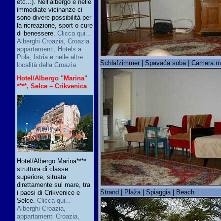
etc...). Nell’albergo e nelle
immediate vicinanze ci
sono divere possibilità per
la ricreazione, sport o cure
di benessere.
Clicca qui...
Alberghi Croazia, Croazia
appartamenti, Hotels a
Pola, Istria e nelle altre
Schlafzimmer | Spavaća soba | Camera m
località della Croazia
Hotel/Albergo "Marina"
****, Selce – Crikvenica
Hotel/Albergo Marina****
struttura di classe
superiore, situata
direttamente sul mare, tra
Strand | Plaža | Spiaggia | Beach
i paesi di Crikvenice e
Selce.
Clicca qui...
Alberghi Croazia,
appartamenti Croazia,