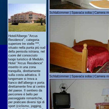
Schlafzimmer | Spavaća soba | Camera m
Hotel/Albergo "Arcus
Residence", categoria
superiore tre stelle ***,
situato nella punta più sud
della penisola istriana, nel
cuore del conosciuto
luogo turistico di Medulin.
Hotel "Arcus Residence"
inserito in una zona
tranquilla, direttamente
sulla costa adriatica. Il
Schlafzimmer | Spavaća soba | Camera m
lungomare si trova a
fianco dell’albergo e porta
direttamente fino al centro
del paese. Il sentiero da
percorrere è bello per
passeggiate romantiche,
per praticare diversi tipi di
sport (ciclismo, jogging,