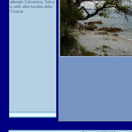
alberghi Crikvenica, Selce
e nelle altre località della
Croazia.