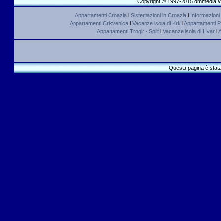
Copyright © 1997-2015 dmmedia We
Appartamenti Croazia
l
Sistemazioni in Croazia
l
Informazioni
Appartamenti Crikvenica
l
Vacanze isola di Krk
l
Appartamenti Pl
Appartamenti Trogir - Split
l
Vacanze isola di Hvar
l
A
Questa pagina è stata 