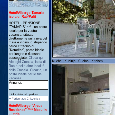
Hotel/Albergo Tamaris –
isola di Rab/Palit
HOTEL - PENSIONE
"TAMARIS" *** - un posto
ideale per la vostra
vacanza, situato
direttamente sulla riva del
mare e vicino lo stupendo
parco cittadino di
"Komrčar", posto ideale
per lunghe e rilassanti
passeggiate.
Clicca qui...
Küche | Kuhinja | Cucina | Kitchen
Alberghi Croazia, isola di
Rab e nelle altre località
della Croazia. Croazia, un
posto ideale per le tue
vacanze.
Annunci:
Links dei nostri partner:
»
Ferienhaus Crikvenica
Hotel/Albergo "Arcus
Residence" **** Medulin
– Istria