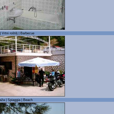
| Vrtni roštilj | Barbecue
laža | Spiaggia | Beach