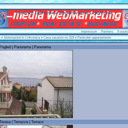
Vacanze Crikvenica Appartamenti Crikvenica
Impressum
Partners
Il vost
a
»
Sistemazioni in Crikvenica
»
Casa vacanze no.329
»
Particolari appartamento
 Pogled | Panorama | Panorama
Terasa | Terrazza | Terrace