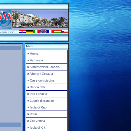
ro annuncio
Menu
»
Home
»
Richiesta
»
Sistemazioni Croazia
»
Alberghi Croazia
»
Case con piscina
»
Banca dati
»
Info Croazia
»
Luoghi di transito
»
Isola di Rab
»
Istria
»
Crikvenica
»
Isola di Krk