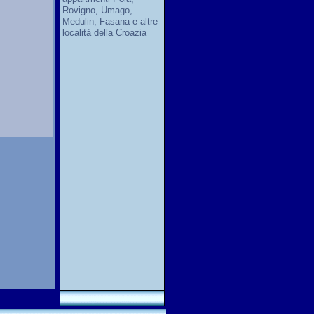
Rovigno, Umago,
Medulin, Fasana e altre
località della Croazia