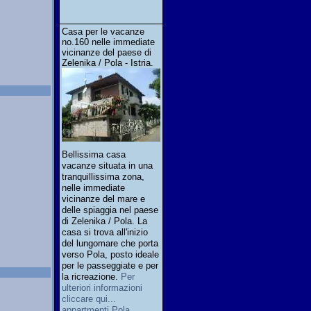
Casa per le vacanze
no.160 nelle immediate
vicinanze del paese di
Zelenika / Pola - Istria.
Bellissima casa
vacanze situata in una
tranquillissima zona,
nelle immediate
vicinanze del mare e
delle spiaggia nel paese
di Zelenika / Pola. La
casa si trova all'inizio
del lungomare che porta
verso Pola, posto ideale
per le passeggiate e per
la ricreazione.
Per
ulteriori informazioni
cliccare qui...
appartmenti Pola,