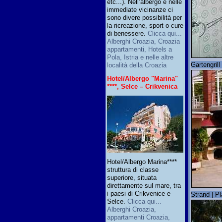
etc...). Nell’albergo e nelle
immediate vicinanze ci
sono divere possibilità per
la ricreazione, sport o cure
di benessere.
Clicca qui...
Alberghi Croazia, Croazia
appartamenti, Hotels a
Pola, Istria e nelle altre
Gartengrill 
località della Croazia
Hotel/Albergo "Marina"
****, Selce – Crikvenica
Hotel/Albergo Marina****
struttura di classe
superiore, situata
direttamente sul mare, tra
i paesi di Crikvenice e
Strand | P
Selce.
Clicca qui...
Alberghi Croazia,
appartamenti Croazia,