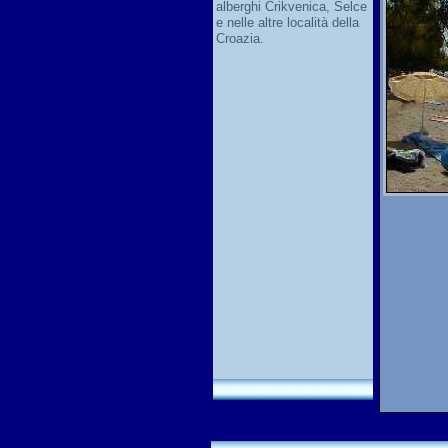
alberghi Crikvenica, Selce
e nelle altre località della
Croazia.