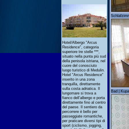
Schlafzimm
Hotel/Albergo "Arcus
Residence", categoria
superiore tre stelle ***,
situato nella punta più sud
della penisola istriana, nel
cuore del conosciuto
luogo turistico di Medulin.
Hotel "Arcus Residence"
inserito in una zona
tranquilla, direttamente
sulla costa adriatica. Il
Bad | Kupa
lungomare si trova a
fianco dell’albergo e porta
direttamente fino al centro
del paese. Il sentiero da
percorrere è bello per
passeggiate romantiche,
per praticare diversi tipi di
sport (ciclismo, jogging,