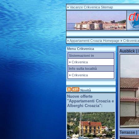
»
Vacanze Crikvenica Sitemap
»
Appartamenti Croazia Homepage
»
Crikvenic
Menu Crikvenica
Ausblick |
Sistemazioni in
»
Crikvenica
Info sulla località
»
Crikvenica
Novità
Nuove offerte
"Appartamenti Croazia e
Alberghi Croazia":
Terrasse | 