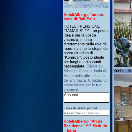
Hotel/Albergo Tamaris –
isola di Rab/Palit
HOTEL - PENSIONE
"TAMARIS" *** - un posto
ideale per la vostra
vacanza, situato
direttamente sulla riva del
mare e vicino lo stupendo
parco cittadino di
"Komrčar", posto ideale
per lunghe e rilassanti
passeggiate.
Clicca qui...
Küche | Ku
Alberghi Croazia, isola di
Rab e nelle altre località
della Croazia. Croazia, un
posto ideale per le tue
vacanze.
Annunci:
Links dei nostri partner:
»
Ferienhaus Crikvenica
Hotel/Albergo "Arcus
Residence" **** Medulin
– Istria