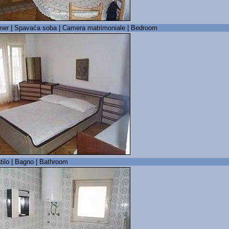
er | Spavaća soba | Camera matrimoniale | Bedroom
tilo | Bagno | Bathroom