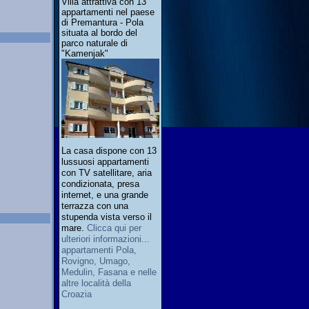
Villa attrattiva con 13
appartamenti nel paese
di Premantura - Pola
situata al bordo del
parco naturale di
"Kamenjak"
La casa dispone con 13
lussuosi appartamenti
con TV satellitare, aria
condizionata, presa
internet, e una grande
terrazza con una
stupenda vista verso il
mare.
Clicca qui per
ulteriori informazioni...
appartamenti Pola,
Rovigno, Umago,
Medulin, Fasana e nelle
altre località della
Croazia