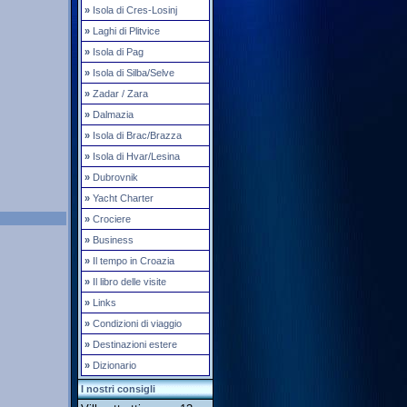
»
Isola di Cres-Losinj
»
Laghi di Plitvice
»
Isola di Pag
»
Isola di Silba/Selve
»
Zadar / Zara
»
Dalmazia
»
Isola di Brac/Brazza
»
Isola di Hvar/Lesina
»
Dubrovnik
»
Yacht Charter
»
Crociere
»
Business
»
Il tempo in Croazia
»
Il libro delle visite
»
Links
»
Condizioni di viaggio
»
Destinazioni estere
»
Dizionario
I nostri consigli