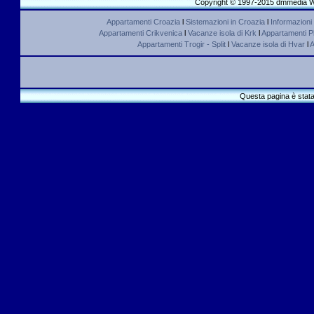
Copyright © 1997-2015 dmmedia We
Appartamenti Croazia
l
Sistemazioni in Croazia
l
Informazioni
Appartamenti Crikvenica
l
Vacanze isola di Krk
l
Appartamenti Pl
Appartamenti Trogir - Split
l
Vacanze isola di Hvar
l
A
Questa pagina è stata 