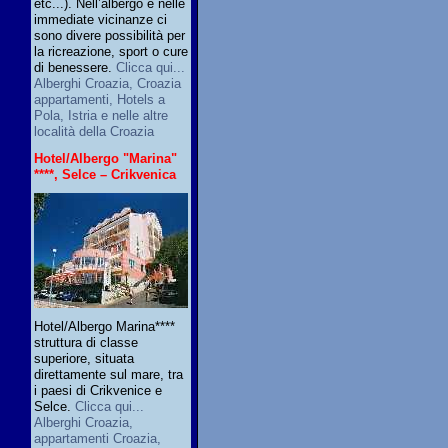
etc...). Nell’albergo e nelle
immediate vicinanze ci
sono divere possibilità per
la ricreazione, sport o cure
di benessere.
Clicca qui...
Alberghi Croazia, Croazia
appartamenti, Hotels a
Pola, Istria e nelle altre
località della Croazia
Hotel/Albergo "Marina"
****, Selce – Crikvenica
Hotel/Albergo Marina****
struttura di classe
superiore, situata
direttamente sul mare, tra
i paesi di Crikvenice e
Selce.
Clicca qui...
Alberghi Croazia,
appartamenti Croazia,