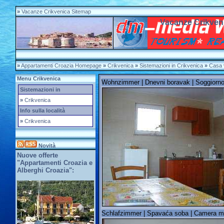
»
Vacanze Crikvenica Sitemap
Vacanze Crikven
»
Appartamenti Croazia Homepage
»
Crikvenica
»
Sistemazioni in Crikvenica
»
Casa 
Menu Crikvenica
Wohnzimmer | Dnevni boravak | Soggiorno
Sistemazioni in
»
Crikvenica
Info sulla località
»
Crikvenica
Novità
Nuove offerte
"Appartamenti Croazia e
Alberghi Croazia":
Schlafzimmer | Spavaća soba | Camera m