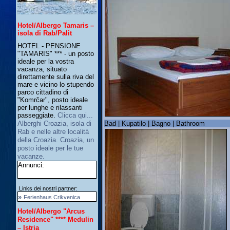
Hotel/Albergo Tamaris –
isola di Rab/Palit
HOTEL - PENSIONE
"TAMARIS" *** - un posto
ideale per la vostra
vacanza, situato
direttamente sulla riva del
mare e vicino lo stupendo
parco cittadino di
"Komrčar", posto ideale
per lunghe e rilassanti
passeggiate.
Clicca qui...
Bad | Kupatilo | Bagno | Bathroom
Alberghi Croazia, isola di
Rab e nelle altre località
della Croazia. Croazia, un
posto ideale per le tue
vacanze.
Annunci:
Links dei nostri partner:
»
Ferienhaus Crikvenica
Hotel/Albergo "Arcus
Residence" **** Medulin
– Istria