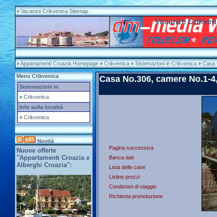
»
Vacanze Crikvenica Sitemap
Vacanze Crikven
»
Appartamenti Croazia Homepage
»
Crikvenica
»
Sistemazioni in Crikvenica
»
Casa 
Menu Crikvenica
Casa No.306, camere No.1-4,
Sistemazioni in
»
Crikvenica
Info sulla località
»
Crikvenica
Novità
Pagina successiva
Nuove offerte
"Appartamenti Croazia e
Banca dati
Alberghi Croazia":
Lista delle case
Listino prezzi
Condizioni di viaggio
Richiesta prenotazione