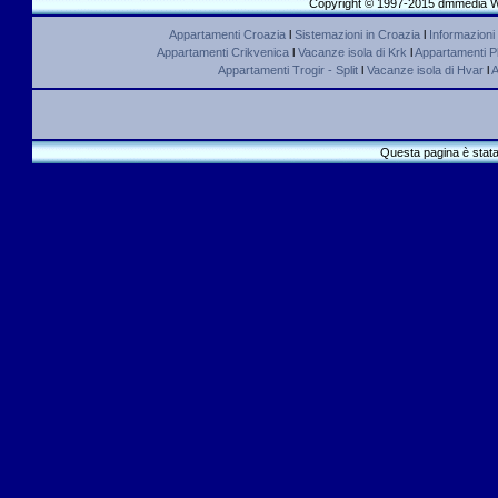
Copyright © 1997-2015 dmmedia We
Appartamenti Croazia
l
Sistemazioni in Croazia
l
Informazioni
Appartamenti Crikvenica
l
Vacanze isola di Krk
l
Appartamenti Pl
Appartamenti Trogir - Split
l
Vacanze isola di Hvar
l
A
Questa pagina è stata 