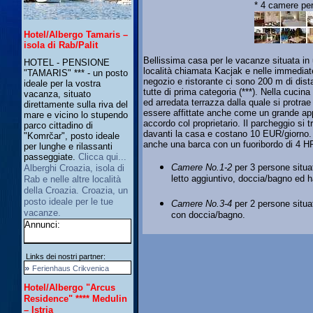
* 4 camere pe
Hotel/Albergo Tamaris –
isola di Rab/Palit
Bellissima casa per le vacanze situata in 
HOTEL - PENSIONE
località chiamata Kacjak e nelle immediate
"TAMARIS" *** - un posto
negozio e ristorante ci sono 200 m di dis
ideale per la vostra
tutte di prima categoria (***). Nella cucina
vacanza, situato
ed arredata terrazza dalla quale si protr
direttamente sulla riva del
essere affittate anche come un grande app
mare e vicino lo stupendo
accordo col proprietario. Il parcheggio si t
parco cittadino di
davanti la casa e costano 10 EUR/giorno. Il
"Komrčar", posto ideale
anche una barca con un fuoribordo di 4 H
per lunghe e rilassanti
passeggiate.
Clicca qui...
Camere No.1-2
per 3 persone situa
Alberghi Croazia, isola di
letto aggiuntivo, doccia/bagno ed ha
Rab e nelle altre località
della Croazia. Croazia, un
posto ideale per le tue
Camere No.3-4
per 2 persone situa
vacanze.
con doccia/bagno.
Annunci:
Links dei nostri partner:
»
Ferienhaus Crikvenica
Hotel/Albergo "Arcus
Residence" **** Medulin
– Istria