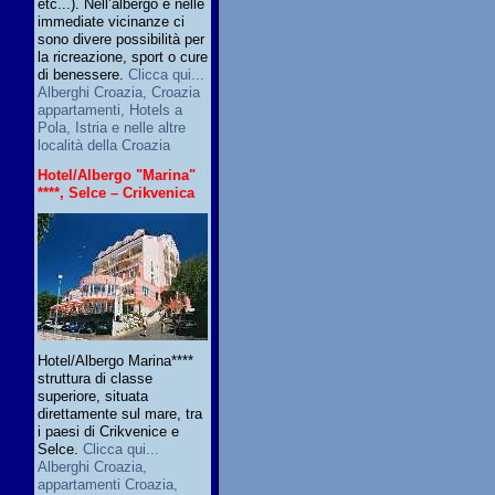
etc...). Nell’albergo e nelle
immediate vicinanze ci
sono divere possibilità per
la ricreazione, sport o cure
di benessere.
Clicca qui...
Alberghi Croazia, Croazia
appartamenti, Hotels a
Pola, Istria e nelle altre
località della Croazia
Hotel/Albergo "Marina"
****, Selce – Crikvenica
Hotel/Albergo Marina****
struttura di classe
superiore, situata
direttamente sul mare, tra
i paesi di Crikvenice e
Selce.
Clicca qui...
Alberghi Croazia,
appartamenti Croazia,