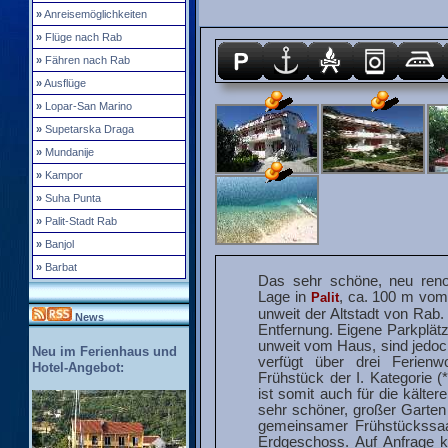
»
Anreisemöglichkeiten
»
Flüge nach Rab
»
Fähren nach Rab
»
Ausflüge
»
Lopar-San Marino
»
Supetarska Draga
»
Mundanije
»
Kampor
»
Suha Punta
»
Palit-Stadt Rab
»
Banjol
»
Barbat
Das sehr schöne, neu renov
Lage in
, ca. 100 m vom
Palit
unweit der Altstadt von Rab
News
Entfernung. Eigene Parkplätz
unweit vom Haus, sind jedoch
Neu im Ferienhaus und
verfügt über drei Ferien
Hotel-Angebot:
Frühstück der I. Kategorie (
ist somit auch für die kälte
sehr schöner, großer Garten 
gemeinsamer Frühstückssaal
Erdgeschoss. Auf Anfrage ka