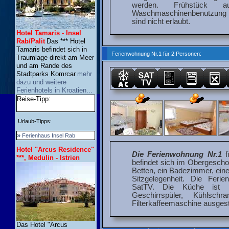
werden. Frühstück au
Waschmaschinenbenutzung in
sind nicht erlaubt.
Hotel Tamaris - Insel
Rab/Palit
Das *** Hotel
Tamaris befindet sich in
Ferienwohnung Nr.1 für 2 Personen:
Traumlage direkt am Meer
und am Rande des
Stadtparks Komrcar
mehr
dazu und weitere
Ferienhotels in Kroatien...
Reise-Tipp:
Urlaub-Tipps:
»
Ferienhaus Insel Rab
Hotel "Arcus Residence"
Die Ferienwohnung Nr.1
f
***, Medulin - Istrien
befindet sich im Obergescho
Betten, ein Badezimmer, ein
Sitzgelegenheit. Die Feri
SatTV. Die Küche ist m
Geschirrspüler, Kühlsc
Filterkaffeemaschine ausgest
Das Hotel "Arcus