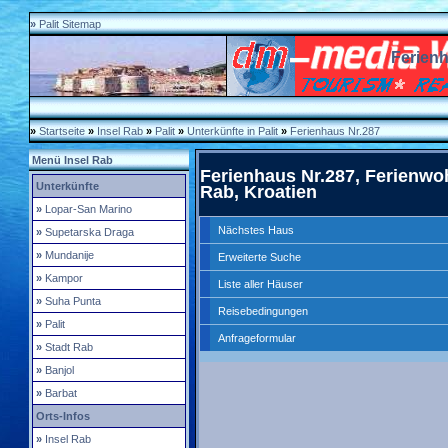
»
Palit Sitemap
Ferienh
»
Startseite
»
Insel Rab
»
Palit
»
Unterkünfte in Palit
»
Ferienhaus Nr.287
Menü Insel Rab
Ferienhaus Nr.287, Ferienwoh
Unterkünfte
Rab, Kroatien
»
Lopar-San Marino
Nächstes Haus
»
Supetarska Draga
»
Mundanije
Erweiterte Suche
»
Kampor
Liste aller Häuser
»
Suha Punta
Reisebedingungen
»
Palit
Anfrageformular
»
Stadt Rab
»
Banjol
»
Barbat
Orts-Infos
»
Insel Rab