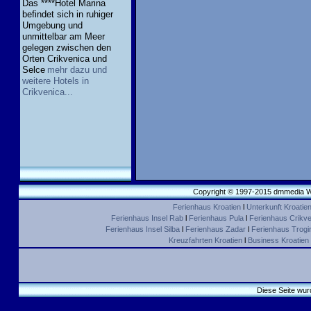
Das ****Hotel Marina
befindet sich in ruhiger
Umgebung und
unmittelbar am Meer
gelegen zwischen den
Orten Crikvenica und
Selce
mehr dazu und
weitere Hotels in
Crikvenica...
Copyright © 1997-2015 dmmedia We
Ferienhaus Kroatien
l
Unterkunft Kroatie
Ferienhaus Insel Rab
l
Ferienhaus Pula
l
Ferienhaus Crikve
Ferienhaus Insel Silba
l
Ferienhaus Zadar
l
Ferienhaus Trogir 
Kreuzfahrten Kroatien
l
Business Kroatien
Diese Seite wur