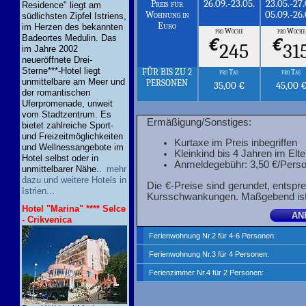
26.09.-23.05.
23.05.-27.
Preis für
Residence" liegt am
05.09.-26.
Wohnung in
südlichsten Zipfel Istriens,
Euro
im Herzen des bekannten
pro Woche
pro Woche
Badeortes Medulin. Das
€
€
245
31
im Jahre 2002
neueröffnete Drei-
Sterne***-Hotel liegt
FÜR BIS ZU 2
pro Tag
pro Tag
unmittelbare am Meer und
PERSONEN
35,00 €
45,00 
der romantischen
Uferpromenade, unweit
vom Stadtzentrum. Es
Ermäßigung/Sonstiges:
bietet zahlreiche Sport-
und Freizeitmöglichkeiten
Kurtaxe im Preis inbegriffen
und Wellnessangebote im
Kleinkind bis 4 Jahren im Elte
Hotel selbst oder in
Anmeldegebühr: 3,50 €/Pers
unmittelbarer Nähe..
mehr
dazu und weitere Hotels in
Die €-Preise sind gerundet, entsp
Istrien...
Kursschwankungen. Maßgebend ist 
Hotel "Marina" **** Selce
- Crikvenica
Ferienwohnung Nr.2 für 4-6 Personen:
Ferienwohnung Nr.3 für 4 Personen:
Ferienzimmer Nr.4 für 2 Personen: