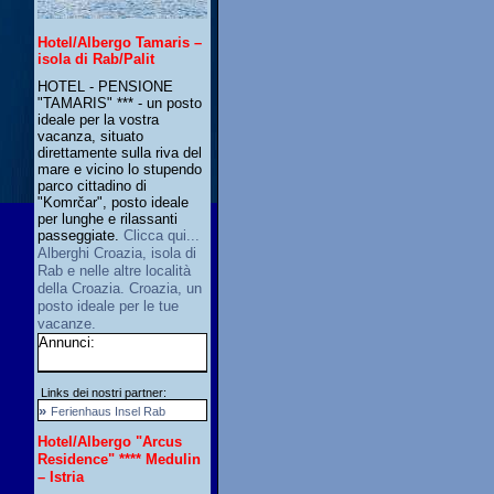
Hotel/Albergo Tamaris –
isola di Rab/Palit
HOTEL - PENSIONE
"TAMARIS" *** - un posto
ideale per la vostra
vacanza, situato
direttamente sulla riva del
mare e vicino lo stupendo
parco cittadino di
"Komrčar", posto ideale
per lunghe e rilassanti
passeggiate.
Clicca qui...
Alberghi Croazia, isola di
Rab e nelle altre località
della Croazia. Croazia, un
posto ideale per le tue
vacanze.
Annunci:
Links dei nostri partner:
»
Ferienhaus Insel Rab
Hotel/Albergo "Arcus
Residence" **** Medulin
– Istria