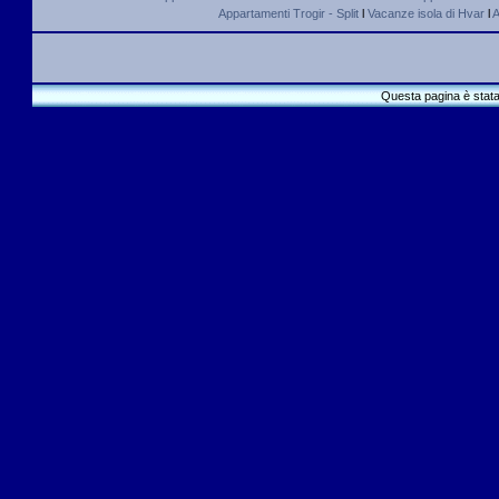
Appartamenti Trogir - Split
l
Vacanze isola di Hvar
l
A
Questa pagina è stata 