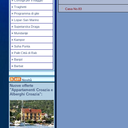
»
Consigli per il viaggio
»
Traghetti
Casa No.83
»
Programma di gite
»
Lopar-San Marino
»
Supetarska Draga
»
Mundanije
»
Kampor
»
Suha Punta
»
Palit-Città di Rab
»
Banjol
»
Barbat
Novità
Nuove offerte
"Appartamenti Croazia e
Alberghi Croazia":