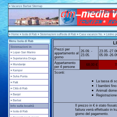
»
Vacanze Barbat Sitemap
Vacanze Barbat
»
Home
»
Isola di Rab
»
Sistemazioni sull'isola di Rab
»
Casa vacanze No.
»
Listino p
Menu Isola di Rab
L
Sistemazioni in
Prezzi per
26.09. -
23.05.-27.0
»
Lopar-San Marino
appartamento al
23.05.
05.09.-26.0
giorno
»
Supetarska Draga
Appartamento
»
Mundanije
68,00 €
7
per 4 persone
»
Kampor
Sconti:
»
Suha Punta
La tassa di s
»
Palit
I bambini fino
»
Città di Rab
Animali domes
»
Banjol
Registrazione
»
Barbat
Il prezzo in € è stato fissat
Info sulla località
fattura verrà effettuato in 
»
Isola di Rab
giorno del pagamento.