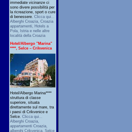
immediate vicinanze ci
sono divere possibilità per
la ricreazione, sport o cure
di benessere.
Clicca qui...
Alberghi Croazia, Croazia
appartamenti, Hotels a
Pola, Istria e nelle altre
località della Croazia
Hotel/Albergo "Marina"
****, Selce – Crikvenica
Hotel/Albergo Marina****
struttura di classe
superiore, situata
direttamente sul mare, tra
i paesi di Crikvenice e
Selce.
Clicca qui...
Alberghi Croazia,
appartamenti Croazia,
alberghi Crikvenica, Selce