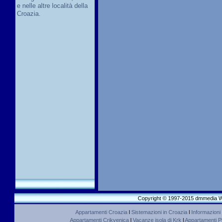
e nelle altre località della
Croazia.
Copyright © 1997-2015 dmmedia We
Appartamenti Croazia
l
Sistemazioni in Croazia
l
Informazioni
Appartamenti Crikvenica
l
Vacanze isola di Krk
l
Appartamenti Pl