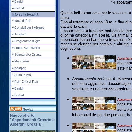
»
Banjol
* 4 appartam
»
Barbat
Questa bellissima casa per le vacanze si 
Info sulla località
mare.
»
Isola di Rab
Fino al ristorante ci sono 10 m, e fino al 
davanti la casa.
»
Consigli per il viaggio
Il posto barca si trova nel porticciuolo (
»
Traghetti
di prima categoria (*** stelle). Gli animal
proprietario ha un bar che si trova nella S
»
Programma di gite
macchine elettrice per bambini e altri tip
»
Lopar-San Marino
degli sconti.
»
Supetarska Draga
Appartame
»
Mundanije
due came
satellita
»
Kampor
»
Suha Punta
Appartamento No.2
per 4 - 6 perso
»
Palit-Città di Rab
con letto aggiuntivo, doccia/bagno
»
Banjol
satellitare e una terrazza arredata
»
Barbat
Appartame
consiste
zona pra
Novità
letto estraibile per due persone, tv 
Nuove offerte
"Appartamenti Croazia e
Alberghi Croazia":
Appartame
consiste