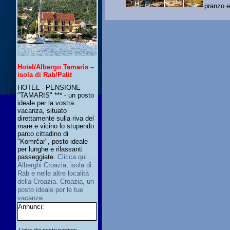
pranzo e 
Hotel/Albergo Tamaris –
isola di Rab/Palit
HOTEL - PENSIONE
"TAMARIS" *** - un posto
ideale per la vostra
vacanza, situato
direttamente sulla riva del
mare e vicino lo stupendo
parco cittadino di
"Komrčar", posto ideale
per lunghe e rilassanti
passeggiate.
Clicca qui...
Alberghi Croazia, isola di
Rab e nelle altre località
della Croazia. Croazia, un
posto ideale per le tue
vacanze.
Annunci: