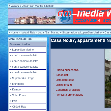
»
Vacanze Lopar/San Marino Sitemap
Vacanze Lopar/S
»
Home
»
Isola di Rab
»
Lopar/San Marino
»
Sistemazioni a Lopar/San Marino
»
Casa
Menu Isola di Rab
Casa No.87, appartamenti No.
Sistemazioni in
»
Lopar-San Marino
»
con 1 camera da letto
»
con 2 camere da letto
»
con 3 camere da letto
Pagina successiva
»
con 4 camere da letto
Banca dati
»
Supetarska Draga
Lista delle case
»
Mundanije
Listino prezzi
»
Kampor
Condizioni di viaggio
Richiesta prenotazione
»
Suha Punta
»
Palit
»
Città di Rab