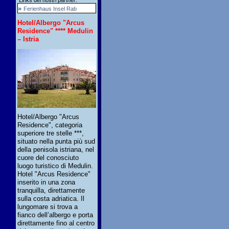
Links dei nostri partner:
»
Ferienhaus Insel Rab
Hotel/Albergo "Arcus
Residence" **** Medulin
– Istria
Hotel/Albergo "Arcus
Residence", categoria
superiore tre stelle ***,
situato nella punta più sud
della penisola istriana, nel
cuore del conosciuto
luogo turistico di Medulin.
Hotel "Arcus Residence"
inserito in una zona
tranquilla, direttamente
sulla costa adriatica. Il
lungomare si trova a
fianco dell’albergo e porta
direttamente fino al centro