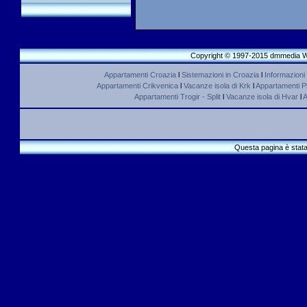
Copyright © 1997-2015 dmmedia We
Appartamenti Croazia
l
Sistemazioni in Croazia
l
Informazioni
Appartamenti Crikvenica
l
Vacanze isola di Krk
l
Appartamenti Pl
Appartamenti Trogir - Split
l
Vacanze isola di Hvar
l
A
Questa pagina è stata 