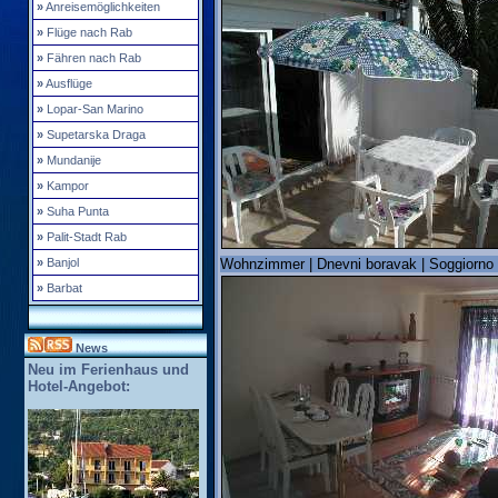
»
Anreisemöglichkeiten
»
Flüge nach Rab
»
Fähren nach Rab
»
Ausflüge
»
Lopar-San Marino
»
Supetarska Draga
»
Mundanije
»
Kampor
»
Suha Punta
»
Palit-Stadt Rab
»
Banjol
Wohnzimmer | Dnevni boravak | Soggiorno 
»
Barbat
News
Neu im Ferienhaus und
Hotel-Angebot: