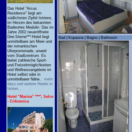
Das Hotel "Arcus
Residence" liegt am
südlichsten Zipfel Istriens,
im Herzen des bekannten
Badeortes Medulin. Das im
Jahre 2002 neueröffnete
Drei-Sterne***-Hotel liegt
Bad | Kupaona | Bagno | Bathroom
unmittelbare am Meer und
der romantischen
Uferpromenade, unweit
vom Stadtzentrum. Es
bietet zahlreiche Sport-
und Freizeitmöglichkeiten
und Wellnessangebote im
Hotel selbst oder in
unmittelbarer Nähe..
mehr
dazu und weitere Hotels in
Istrien...
Hotel "Marina" ****, Selce
- Crikvenica