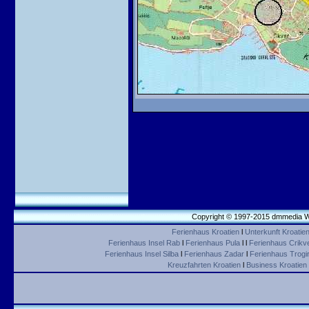
Copyright © 1997-2015 dmmedia We
Ferienhaus Kroatien
l
Unterkunft Kroatie
Ferienhaus Insel Rab
l
Ferienhaus Pula
l l
Ferienhaus Crikv
Ferienhaus Insel Silba
l
Ferienhaus Zadar
l
Ferienhaus Trogir 
Kreuzfahrten Kroatien
l
Business Kroatien