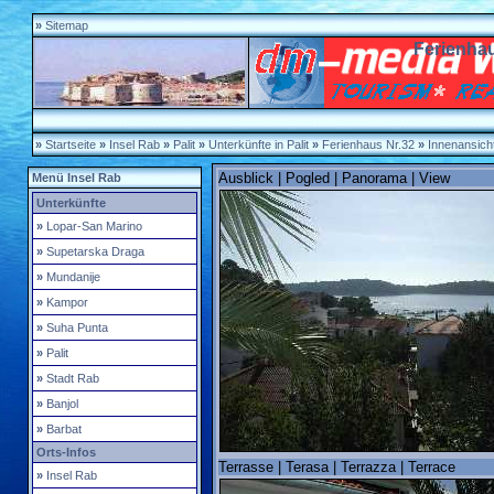
»
Sitemap
Ferienha
»
Startseite
»
Insel Rab
»
Palit
»
Unterkünfte in Palit
»
Ferienhaus Nr.32
»
Innenansich
Ausblick | Pogled | Panorama | View
Menü Insel Rab
Unterkünfte
»
Lopar-San Marino
»
Supetarska Draga
»
Mundanije
»
Kampor
»
Suha Punta
»
Palit
»
Stadt Rab
»
Banjol
»
Barbat
Orts-Infos
Terrasse | Terasa | Terrazza | Terrace
»
Insel Rab