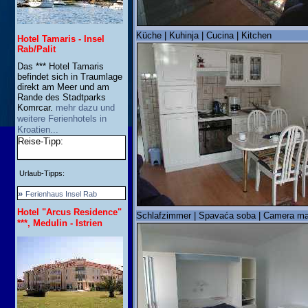
Küche | Kuhinja | Cucina | Kitchen
Hotel Tamaris - Insel
Rab/Palit
Das *** Hotel Tamaris
befindet sich in Traumlage
direkt am Meer und am
Rande des Stadtparks
Komrcar.
mehr dazu und
weitere Ferienhotels in
Kroatien...
Reise-Tipp:
Urlaub-Tipps:
»
Ferienhaus Insel Rab
Hotel "Arcus Residence"
Schlafzimmer | Spavaća soba | Camera ma
***, Medulin - Istrien